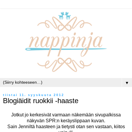
▼
tiistai 11. syyskuuta 2012
Blogiäidit ruokkii -haaste
Jotkut jo kerkesivät varmaan näkemään sivupalkissa
näkyvän SPR:n keräyslippaan kuvan.
Sain
Jenniltä
haasteen ja tietysti otan sen vastaan, kiitos