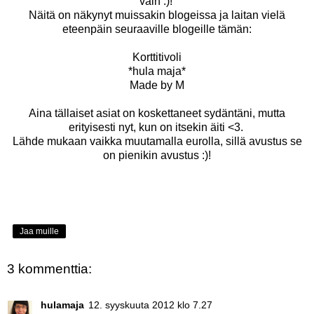
vain :)!
Näitä on näkynyt muissakin blogeissa ja laitan vielä
eteenpäin seuraaville blogeille tämän:
Korttitivoli
*hula maja*
Made by M
Aina tällaiset asiat on koskettaneet sydäntäni, mutta
erityisesti nyt, kun on itsekin äiti <3.
Lähde mukaan vaikka muutamalla eurolla, sillä avustus se
on pienikin avustus :)!
Jaa muille
3 kommenttia:
hulamaja
12. syyskuuta 2012 klo 7.27