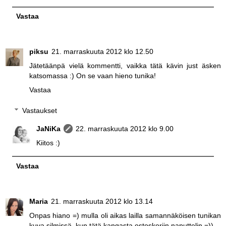
Vastaa
piksu
21. marraskuuta 2012 klo 12.50
Jätetäänpä vielä kommentti, vaikka tätä kävin just äsken
katsomassa :) On se vaan hieno tunika!
Vastaa
Vastaukset
JaNiKa
22. marraskuuta 2012 klo 9.00
Kiitos :)
Vastaa
Maria
21. marraskuuta 2012 klo 13.14
Onpas hiano =) mulla oli aikas lailla samannäköisen tunikan
kuva silmissä, kun tätä kangasta ostoskoriin naputtelin =))