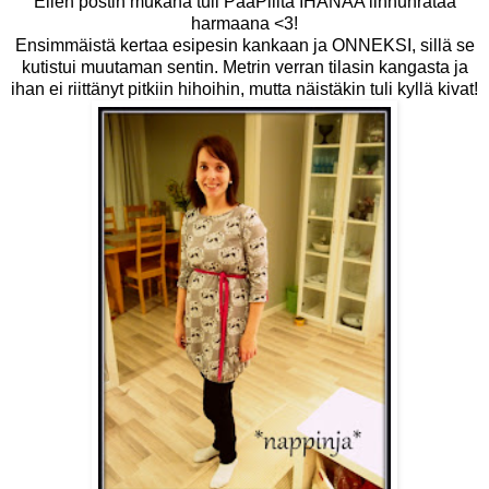
Eilen postin mukana tuli
PaaPiilta
IHANAA linnunrataa
harmaana <3!
Ensimmäistä kertaa esipesin kankaan ja ONNEKSI, sillä se
kutistui muutaman sentin. Metrin verran tilasin kangasta ja
ihan ei riittänyt pitkiin hihoihin, mutta näistäkin tuli kyllä kivat!